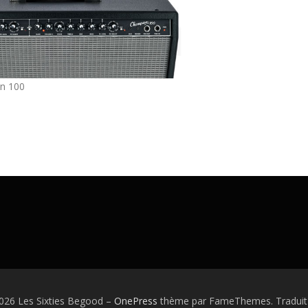
n 100
026 Les Sixties Begood
–
OnePress
thème par FameThemes. Traduit 