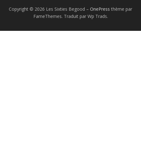
Copyright © 2026 Les Sixties Begood
–
OnePress
thème par
FameThemes. Traduit par Wp Trads.